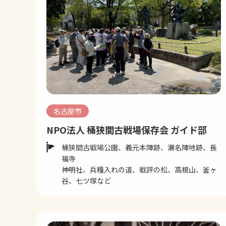
名古屋市
NPO法人 桶狭間古戦場保存会 ガイド部
桶狭間古戦場公園、義元本陣跡、瀬名陣地跡、長
福寺
神明社、兵糧入れの道、戦評の松、高根山、釜ヶ
谷、七ツ塚など