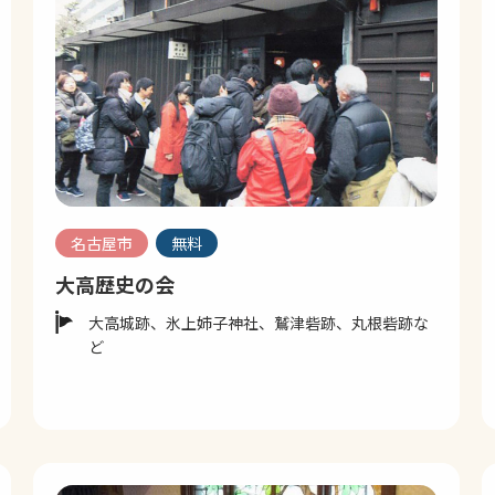
名古屋市
無料
大高歴史の会
大高城跡、氷上姉子神社、鷲津砦跡、丸根砦跡な
ど