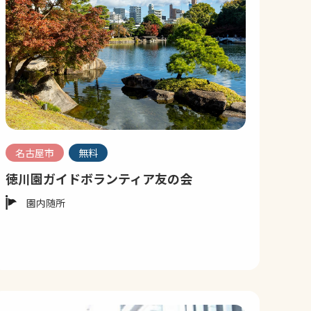
名古屋市
無料
徳川園ガイドボランティア友の会
園内随所