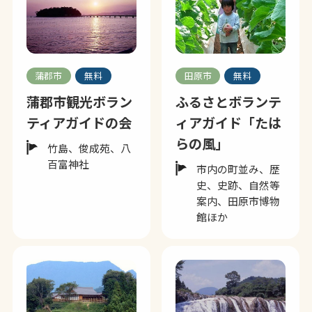
蒲郡市
無料
田原市
無料
蒲郡市観光ボラン
ふるさとボランテ
ティアガイドの会
ィアガイド「たは
らの風」
竹島、俊成苑、八
百富神社
市内の町並み、歴
史、史跡、自然等
案内、田原市博物
館ほか