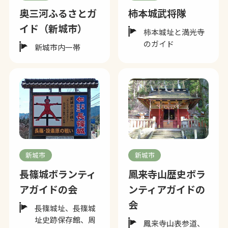
奥三河ふるさとガ
柿本城武将隊
イド（新城市）
柿本城址と満光寺
のガイド
新城市内一帯
新城市
新城市
長篠城ボランティ
鳳来寺山歴史ボラ
アガイドの会
ンティアガイドの
会
長篠城址、長篠城
址史跡保存館、周
鳳来寺山表参道、