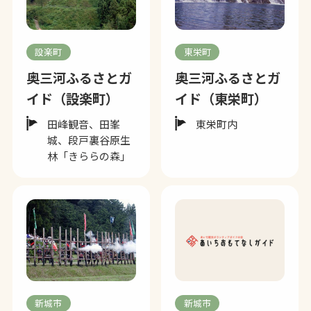
設楽町
東栄町
奥三河ふるさとガ
奥三河ふるさとガ
イド（設楽町）
イド（東栄町）
田峰観音、田峯
東栄町内
城、段戸裏谷原生
林「きららの森」
新城市
新城市