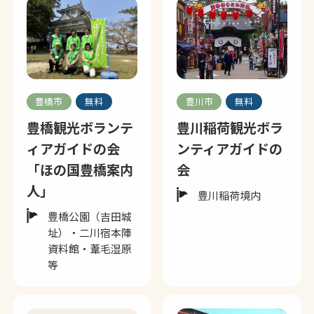
豊橋市
無料
豊川市
無料
豊橋観光ボランテ
豊川稲荷観光ボラ
ィアガイドの会
ンティアガイドの
「ほの国豊橋案内
会
人」
豊川稲荷境内
豊橋公園（吉田城
址）・二川宿本陣
資料館・葦毛湿原
等