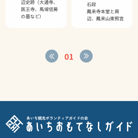
辺史跡（大通寺、
石段
医王寺、馬場信房
鳳来寺本堂と周
の墓など）
辺、鳳来山東照宮
01